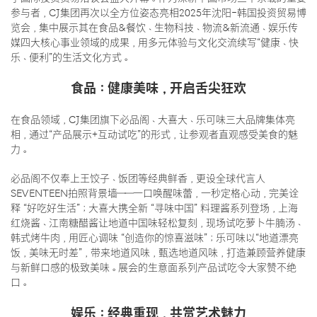
参与者，CJ集团再次以全方位姿态亮相2025年沈阳-韩国投资贸易博
览会，集中展示其在食品&餐饮、生物科技、物流&新流通、娱乐传
媒四大核心事业领域的成果，用多元体验与文化交流续写“健康、快
乐、便利”的生活文化方式。
食品：健康美味，开启舌尖狂欢
在食品领域，CJ集团旗下必品阁、大喜大、乐可味三大品牌集体亮
相，通过“产品展示+互动试吃”的形式，让参观者直观感受美食的魅
力。
必品阁不仅奉上王饺子、饭团等经典鲜香，更设全球代言人
SEVENTEEN拍照背景墙——一口唤醒味蕾，一秒定格心动，完美诠
释 “好吃好生活”；大喜大携全新 “寻味中国” 料理酱系列登场，上海
红烧酱、江南糖醋酱让地道中国味轻松复刻，现场试吃萝卜牛腩汤、
韩式烤牛肉，用匠心调味 “创造你的惊喜滋味”；乐可味以“地道漂亮
饭，美味无时差”，带来地道风味，甄选地道风味，打造兼顾营养健康
与新鲜口感的极致美味。展会的生意面系列产品试吃令大家赞不绝
口。
娱乐：经典重现，共赏艺术魅力