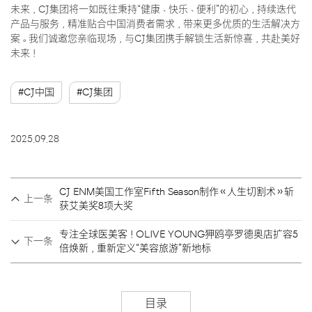
未来，CJ集团将一如既往秉持“健康、快乐、便利”的初心，持续迭代
产品与服务，精准贴合中国消费者需求，带来更多优质的生活解决方
案。我们诚邀您亲临现场，与CJ集团携手解锁生活新惊喜，共赴美好
未来！
#CJ中国
#CJ集团
2025.09.28
CJ ENM美国工作室Fifth Season制作《人生切割术》斩
上一条
获艾美奖8项大奖
专注全球医美客！OLIVE YOUNG狎鸥亭罗德奥店扩容5
下一条
倍焕新，重新定义“美容旅游”新地标
目录