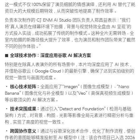
这一模式不仅100%保留了演员细腻的情感演绎，还利用 AI 替代了耗
资巨大的大规模后期特效，从而突破性地提高了制作效率。
负责本次制作的 CJ ENM AI Studio 团队负责人郑昌益表示：“我们
将‘真人演员在绿幕环境下拍摄，背景与视觉特效全盘由 AI 呈现’的
方式投入实战，成功拓展了传统的制作模式。这种全片无需转场、全
室内拍摄的新路径极大提升了效率，也为演员和制作团队带来了截然
不同的创作体验。”
■ 全球技术协作：深度应用谷歌 AI 解决方案
特别是在除真人表演外的所有场景中，本片均深度应用了 AI 技术，
并借助谷歌云（Google Cloud）的最新引擎，确保了达到实拍级别的
视觉一致性与画面完成度。
· 核心技术矩阵：
全面应用了“Imagen”（图像生成模型）、“Nano
Banana”（图像优化与补全模型）以及“Veo”（高保真视频生成模型）
等谷歌顶尖的 AI 解决方案。
· 技术突围成果：
通过引入“Detect and Foundation”（检测与基础
架构）方式，对背景、构图、光影等影像全局元素进行精密分析与重
构，实现了高度的视觉一致性。
· 跨国协作意义：
通过与谷歌深化技术合作，优化了制作流程，使创
作者的意图能够精准投射至 AI 模型中（注：该合作项目已入选 2026