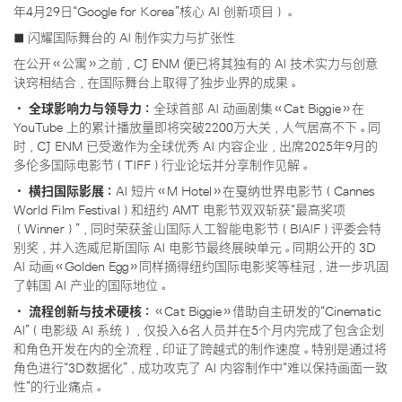
年4月29日“Google for Korea”核心 AI 创新项目）。
■ 闪耀国际舞台的 AI 制作实力与扩张性
在公开《公寓》之前，CJ ENM 便已将其独有的 AI 技术实力与创意
诀窍相结合，在国际舞台上取得了独步业界的成果。
· 全球影响力与领导力：
全球首部 AI 动画剧集《Cat Biggie》在
YouTube 上的累计播放量即将突破2200万大关，人气居高不下。同
时，CJ ENM 已受邀作为全球优秀 AI 内容企业，出席2025年9月的
多伦多国际电影节（TIFF）行业论坛并分享制作见解。
· 横扫国际影展：
AI 短片《M Hotel》在戛纳世界电影节（Cannes
World Film Festival）和纽约 AMT 电影节双双斩获“最高奖项
（Winner）”，同时荣获釜山国际人工智能电影节（BIAIF）评委会特
别奖，并入选威尼斯国际 AI 电影节最终展映单元。同期公开的 3D
AI 动画《Golden Egg》同样摘得纽约国际电影奖等桂冠，进一步巩固
了韩国 AI 产业的国际地位。
· 流程创新与技术硬核：
《Cat Biggie》借助自主研发的“Cinematic
AI”（电影级 AI 系统），仅投入6名人员并在5个月内完成了包含企划
和角色开发在内的全流程，印证了跨越式的制作速度。特别是通过将
角色进行“3D数据化”，成功攻克了 AI 内容制作中“难以保持画面一致
性”的行业痛点。