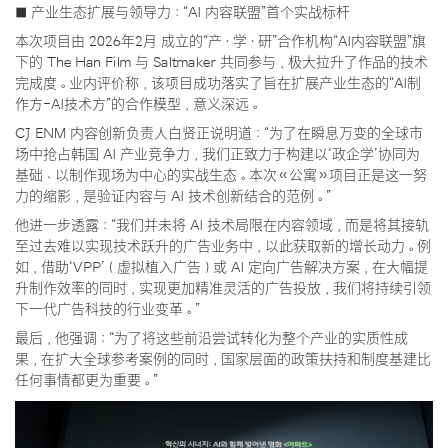
■ 产业生态扩展与领导力：“AI 内容联盟”首个实战标杆
本次项目由 2026年2月 成立的“产·学·研”合作机构“AI内容联盟”旗
下的 The Han Film 与 Saltmaker 共同参与，极大拉升了作品的技术
完成度。业内评价称，该项目成功落实了旨在扩展产业生态的“AI制
作方-AI技术方”的合作模型，意义深远。
CJ ENM 内容创新负责人白贤正说明道：“为了在瞬息万变的全球市
场中抢占韩国 AI 产业竞争力，我们正致力于构建以‘政企学’协同为
基础、以制作现场为中心的实战生态。本次《公寓》项目正是这一努
力的缩影，是验证内容与 AI 技术创新结合的范例。”
他进一步透露：“我们并未将 AI 技术局限在内容领域，而是将其接轨
至过去难以实现技术跃升的广告业务中，以此获取新的增长动力。例
如，借助‘VPP’（虚拟植入广告）或 AI 定向广告解决方案，在大幅提
升制作效率的同时，实现更加精准灵活的广告投放，我们将持续引领
下一代广告科技的行业变革。”
最后，他强调：“为了将这些前沿尝试转化为整个产业的实质性成
果，在扩大全球参考案例的同时，国家层面的政策扶持和制度基建比
任何事情都更为重要。”