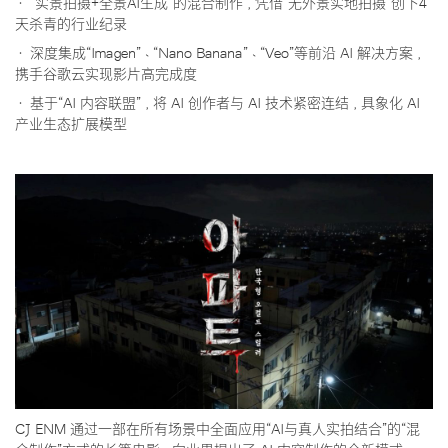
· “实景拍摄+全景AI生成”的混合制作，凭借“无外景实地拍摄”创下4
天杀青的行业纪录
· 深度集成“Imagen”、“Nano Banana”、“Veo”等前沿 AI 解决方案，
携手谷歌云实现影片高完成度
· 基于“AI 内容联盟”，将 AI 创作者与 AI 技术紧密连结，具象化 AI
产业生态扩展模型
CJ ENM 通过一部在所有场景中全面应用“AI与真人实拍结合”的“混