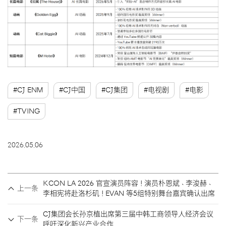
#CJ ENM
#CJ中国
#CJ集团
#电视剧
#电影
#TVING
2026.05.06
KCON LA 2026 官宣演员阵容！演员朴恩斌、李浚赫、
上一条
李相宪将赴洛杉矶！EVAN 等5组特别舞台嘉宾确认出席
CJ集团会长孙京植出席第三届中韩工商领导人经济会议
下一条
呼吁深化新兴产业合作