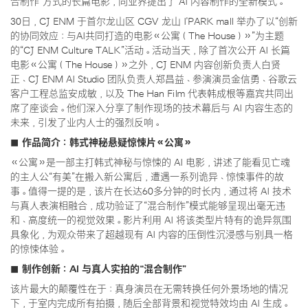
合制作”方式的长篇电影，向业界提出了 AI 内容制作的全新模式。
30日，CJ ENM 于首尔龙山区 CGV 龙山 I'PARK mall 举办了以“创新
的协同效应：与AI共同打造的电影《公寓（The House）》”为主题
的“CJ ENM Culture TALK”活动。活动当天，除了首次公开 AI 长篇
电影《公寓（The House）》之外，CJ ENM 内容创新负责人白贤
正、CJ ENM AI Studio 团队负责人郑昌益、参演演员金信勇、谷歌云
客户工程总监安成敏，以及 The Han Film 代表韩成根等嘉宾共同出
席了座谈会。他们深入分享了制作现场的技术幕后与 AI 内容生态的
未来，引发了业内人士的强烈反响。
■ 作品简介：韩式神秘悬疑惊悚片《公寓》
《公寓》是一部主打韩式神秘与惊悚的 AI 电影，讲述了能看见亡魂
的主人公“有美”在搬入新公寓后，遭遇一系列诡异、惊悚事件的故
事。值得一提的是，该片在长达60多分钟的时长内，通过将 AI 技术
与真人表演相融合，成功验证了“混合制作”模式能够呈现出毫无违
和、高度统一的视觉效果。影片利用 AI 将该类型片特有的诡异氛围
具象化，为观众带来了超越现有 AI 内容的压倒性沉浸感与别具一格
的惊悚体验。
■ 制作创新：AI 与真人实拍的“混合制作”
该片最大的颠覆性在于：真身演员在无需转换任何外景场地的情况
下，于室内完成所有拍摄，随后全部背景和视觉特效均由 AI 生成。