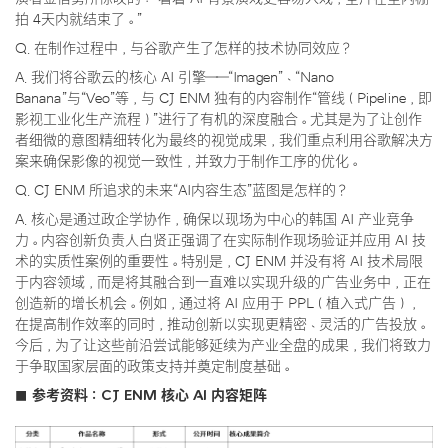
拍 4天内就结束了。”
Q. 在制作过程中，与谷歌产生了怎样的技术协同效应？
A. 我们将谷歌云的核心 AI 引擎——“Imagen”、“Nano
Banana”与“Veo”等，与 CJ ENM 独有的内容制作“管线（Pipeline，即
影视工业化生产流程）”进行了有机的深度融合。尤其是为了让创作
者细微的意图精细转化为最终的视觉成果，我们重点利用谷歌解决方
案来确保影像的视觉一致性，并致力于制作工序的优化。
Q. CJ ENM 所追求的未来“AI内容生态”蓝图是怎样的？
A. 核心是通过政企学协作，确保以现场为中心的韩国 AI 产业竞争
力。内容创新负责人白贤正强调了在实际制作现场验证并应用 AI 技
术的实质性案例的重要性。特别是，CJ ENM 并没有将 AI 技术局限
于内容领域，而是将其融合到一直难以实现升级的广告业务中，正在
创造新的增长机会。例如，通过将 AI 应用于 PPL（植入式广告），
在提高制作效率的同时，推动创新以实现更精密、灵活的广告投放。
今后，为了让这些前沿尝试能够延续为产业全盘的成果，我们将致力
于争取国家层面的政策支持并奠定制度基础。
■ 参考资料：CJ ENM 核心 AI 内容矩阵