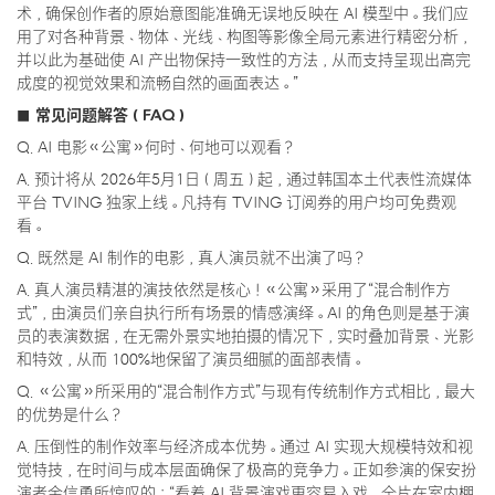
术，确保创作者的原始意图能准确无误地反映在 AI 模型中。我们应
用了对各种背景、物体、光线、构图等影像全局元素进行精密分析，
并以此为基础使 AI 产出物保持一致性的方法，从而支持呈现出高完
成度的视觉效果和流畅自然的画面表达。”
■ 常见问题解答（FAQ）
Q. AI 电影《公寓》何时、何地可以观看？
A. 预计将从 2026年5月1日（周五）起，通过韩国本土代表性流媒体
平台 TVING 独家上线。凡持有 TVING 订阅券的用户均可免费观
看。
Q. 既然是 AI 制作的电影，真人演员就不出演了吗？
A. 真人演员精湛的演技依然是核心！《公寓》采用了“混合制作方
式”，由演员们亲自执行所有场景的情感演绎。AI 的角色则是基于演
员的表演数据，在无需外景实地拍摄的情况下，实时叠加背景、光影
和特效，从而 100%地保留了演员细腻的面部表情。
Q. 《公寓》所采用的“混合制作方式”与现有传统制作方式相比，最大
的优势是什么？
A. 压倒性的制作效率与经济成本优势。通过 AI 实现大规模特效和视
觉特技，在时间与成本层面确保了极高的竞争力。正如参演的保安扮
演者金信勇所惊叹的：“看着 AI 背景演戏更容易入戏，全片在室内棚