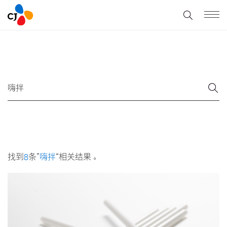
找到
8
条”
嗨拌
“相关结果。