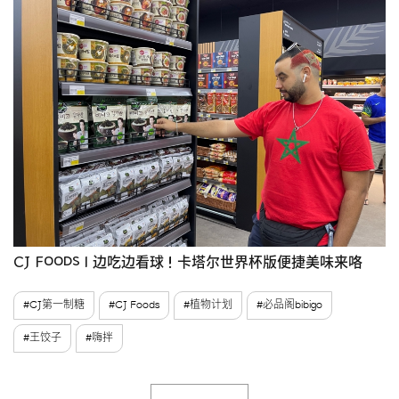
CJ Foods | 边吃边看球！卡塔尔世界杯版便捷美味来咯
#CJ第一制糖
#CJ Foods
#植物计划
#必品阁bibigo
#王饺子
#嗨拌